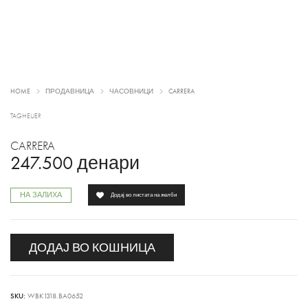
HOME
ПРОДАВНИЦА
ЧАСОВНИЦИ
CARRERA
TAGHEUER
CARRERA
247.500
денари
НА ЗАЛИХА
Додај во листата на желби
ДОДАЈ ВО КОШНИЦА
SKU:
WBK1318.BA0652