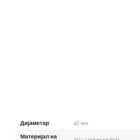
Дијаметар
42 mm
Материјал на
316 L Челик со PVD