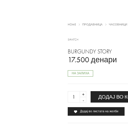
HOME
ПРОДАВНИЦА
ЧАСОВНИЦИ
SWATCH
BURGUNDY STORY
17.500
денари
НА ЗАЛИХА
BURGUNDY
ДОДАЈ ВО 
STORY
quantity
Додај во листата на желби