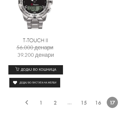
T-TOUCH II
56.000
денари
39.200
денари
ДОДАЈ ВО КОШНИЦА
ДОДАЈ ВО ЛИСТАТА НА ЖЕЛБИ
…
1
2
15
16
17