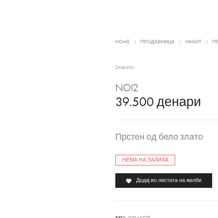
HOME
ПРОДАВНИЦА
НАКИТ
П
DAMIANI
NOI2
39.500
денари
Прстен од бело злато
НЕМА НА ЗАЛИХА
Додај во листата на желби
SKU:
20046775