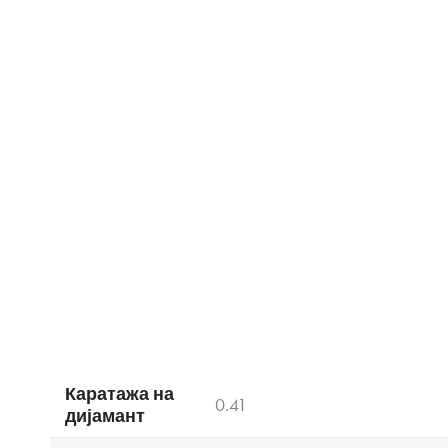
Каратажа на
0.41
дијамант