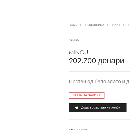
HOME
ПРОДАВНИЦА
НАКИТ
П
DAMIANI
MINOU
202.700
денари
Прстен од бело злато и 
НЕМА НА ЗАЛИХА
Додај во листата на желби
SKU:
20091051