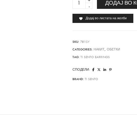
ДОДАЈ ВО 
SENTO
Earrings
Додај во листата на желби
quantity
SKU:
7811SY
CATEGORIES:
НАКИТ
,
ОБЕТКИ
TAG:
TI SENTO EARRINGS
СПОДЕЛИ:
BRAND:
TI SENTO