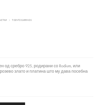
БЕТКИ
TI SENTO EARRINGS
тен од сребро 925, родирани со Rodium, или
 розево злато и платина што му дава посебна