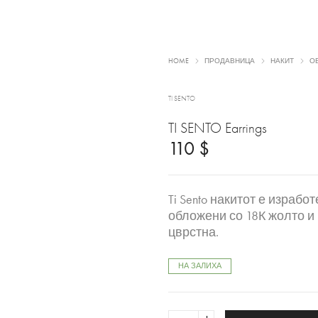
HOME
ПРОДАВНИЦА
НАКИТ
О
TI SENTO
TI SENTO Earrings
110
$
Ti Sento накитот е израбо
обложени со 18К жолто и
цврстна.
НА ЗАЛИХА
TI