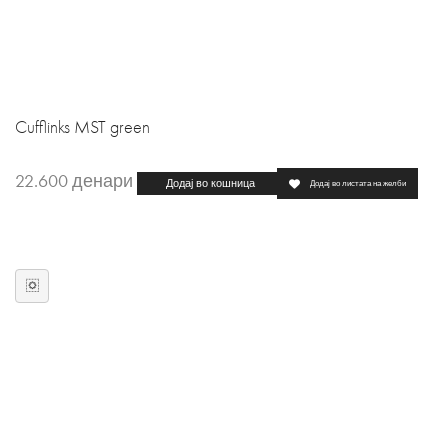
Cufflinks MST green
22.600
денари
Додај во кошница
Додај во листата на желби