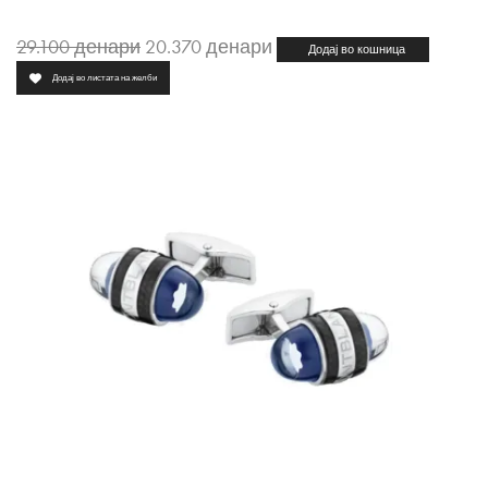
29.100
денари
20.370
денари
Додај во кошница
Додај во листата на желби