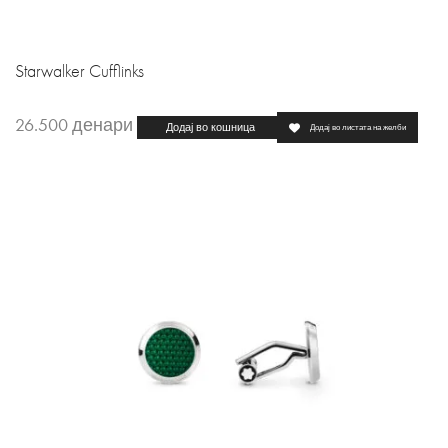
Starwalker Cufflinks
26.500
денари
Додај во кошница
Додај во листата на желби