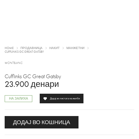
HOME
ПРОДАВНИЦА
НАКИТ
МАНЖЕТНИ
CUFFLINKS GC GREAT GATSBY
MONTBLANC
Cufflinks GC Great Gatsby
23.900
денари
НА ЗАЛИХА
Додај во листата на желби
ДОДАЈ ВО КОШНИЦА