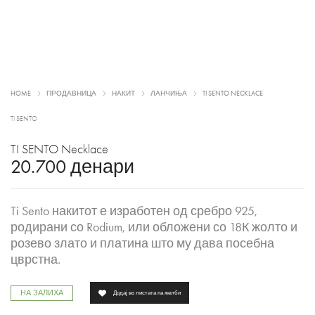
HOME
ПРОДАВНИЦА
НАКИТ
ЛАНЧИЊА
TI SENTO NECKLACE
TI SENTO
TI SENTO Necklace
20.700
денари
Ti Sento накитот е изработен од сребро 925,
родирани со Rodium, или обложени со 18К жолто и
розево злато и платина што му дава посебна
цврстна.
НА ЗАЛИХА
Додај во листата на желби