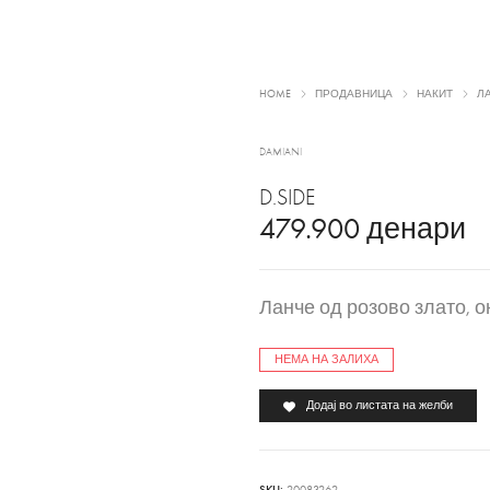
HOME
ПРОДАВНИЦА
НАКИТ
Л
DAMIANI
D.SIDE
479.900
денари
Ланче од розово злато, о
НЕМА НА ЗАЛИХА
Додај во листата на желби
SKU:
20083262