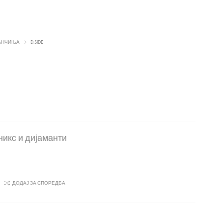
АНЧИЊА
D.SIDE
никс и дијаманти
ДОДАЈ ЗА СПОРЕДБА