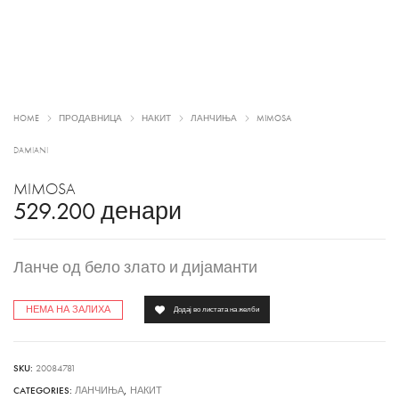
HOME
ПРОДАВНИЦА
НАКИТ
ЛАНЧИЊА
MIMOSA
DAMIANI
MIMOSA
529.200
денари
Ланче од бело злато и дијаманти
НЕМА НА ЗАЛИХА
Додај во листата на желби
SKU:
20084781
CATEGORIES:
ЛАНЧИЊА
,
НАКИТ