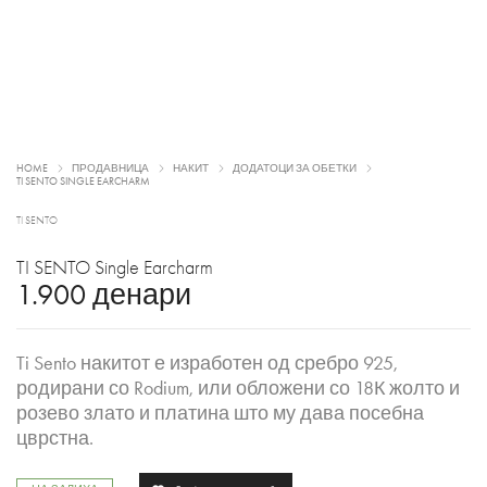
HOME
ПРОДАВНИЦА
НАКИТ
ДОДАТОЦИ ЗА ОБЕТКИ
TI SENTO SINGLE EARCHARM
TI SENTO
TI SENTO Single Earcharm
1.900
денари
Ti Sento накитот е изработен од сребро 925,
родирани со Rodium, или обложени со 18К жолто и
розево злато и платина што му дава посебна
цврстна.