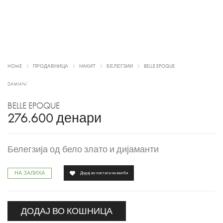
HOME
ПРОДАВНИЦА
НАКИТ
БЕЛЕГЗИИ
BELLE EPOQUE
DAMIANI
BELLE EPOQUE
276.600
денари
Белегзија од бело злато и дијаманти
НА ЗАЛИХА
Додај во листата на желби
ДОДАЈ ВО КОШНИЦА