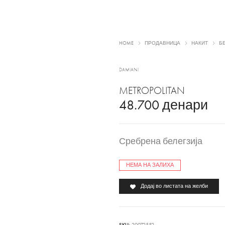
HOME
ПРОДАВНИЦА
НАКИТ
Б
DAMIANI
METROPOLITAN
48.700
денари
Сребрена белегзија
НЕМА НА ЗАЛИХА
Додај во листата на желби
SKU:
20072552