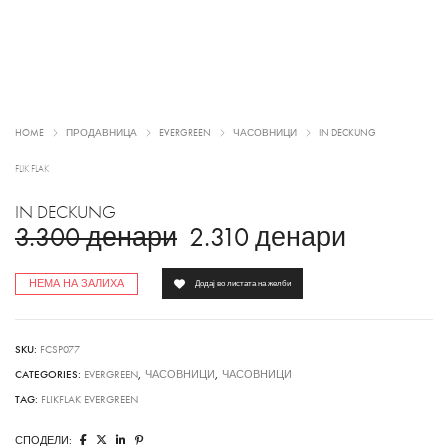
HOME
ПРОДАВНИЦА
EVERGREEN
ЧАСОВНИЦИ
IN DECKUNG
FLIK FLAK
IN DECKUNG
3.300
денари
2.310
денари
НЕМА НА ЗАЛИХА
Додај во листата на желби
SKU:
FCSP077
CATEGORIES:
EVERGREEN
,
ЧАСОВНИЦИ
,
ЧАСОВНИЦИ
TAG:
FLIKFLAK EVERGREEN
СПОДЕЛИ: