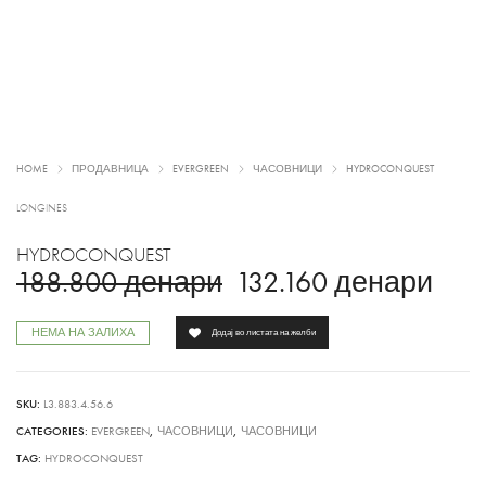
HOME
ПРОДАВНИЦА
EVERGREEN
ЧАСОВНИЦИ
HYDROCONQUEST
LONGINES
HYDROCONQUEST
188.800
денари
132.160
денари
НЕМА НА ЗАЛИХА
Додај во листата на желби
SKU:
L3.883.4.56.6
CATEGORIES:
EVERGREEN
,
ЧАСОВНИЦИ
,
ЧАСОВНИЦИ
TAG:
HYDROCONQUEST