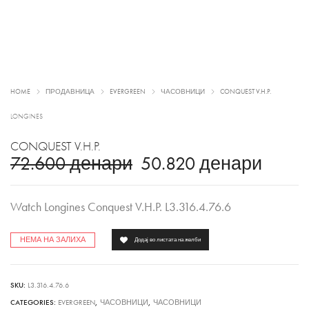
HOME
ПРОДАВНИЦА
EVERGREEN
ЧАСОВНИЦИ
CONQUEST V.H.P.
LONGINES
CONQUEST V.H.P.
72.600
денари
50.820
денари
Watch Longines Conquest V.H.P. L3.316.4.76.6
НЕМА НА ЗАЛИХА
Додај во листата на желби
SKU:
L3.316.4.76.6
CATEGORIES:
EVERGREEN
,
ЧАСОВНИЦИ
,
ЧАСОВНИЦИ