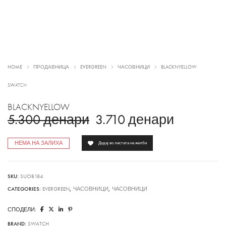
HOME
ПРОДАВНИЦА
EVERGREEN
ЧАСОВНИЦИ
BLACKNYELLOW
SWATCH
BLACKNYELLOW
5.300
денари
3.710
денари
НЕМА НА ЗАЛИХА
Додај во листата на желби
SKU:
SUOB184
CATEGORIES:
EVERGREEN
,
ЧАСОВНИЦИ
,
ЧАСОВНИЦИ
СПОДЕЛИ:
BRAND:
SWATCH