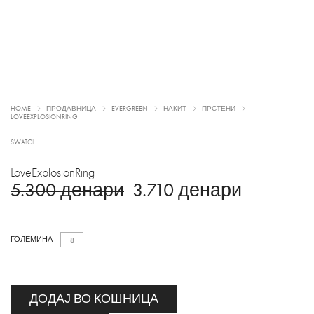
HOME
ПРОДАВНИЦА
EVERGREEN
НАКИТ
ПРСТЕНИ
LOVEEXPLOSIONRING
SWATCH
LoveExplosionRing
5.300
денари
3.710
денари
ГОЛЕМИНА
8
ДОДАЈ ВО КОШНИЦА