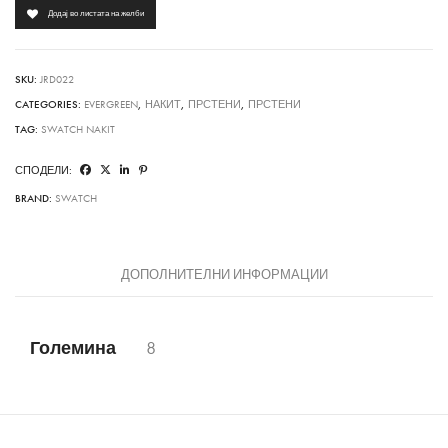
Додај во листата на желби
SKU:
JRD022
CATEGORIES:
EVERGREEN
,
НАКИТ
,
ПРСТЕНИ
,
ПРСТЕНИ
TAG:
SWATCH NAKIT
СПОДЕЛИ:
BRAND:
SWATCH
ДОПОЛНИТЕЛНИ ИНФОРМАЦИИ
Големина
8