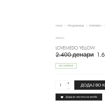
HOME
ПРОДАВНИЦА
EVERGREEN
SWATCH
LOVEMEDO YELLOW
2.400
денари
1.
НА ЗАЛИХА
LOVEMEDO
ДОДАЈ ВО 
YELLOW
quantity
Додај во листата на желби