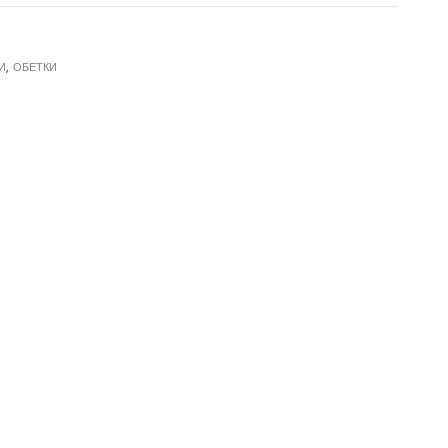
И
,
ОБЕТКИ