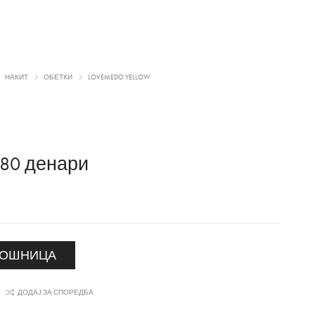
НАКИТ
ОБЕТКИ
LOVEMEDO YELLOW
680
денари
КОШНИЦА
ДОДАЈ ЗА СПОРЕДБА