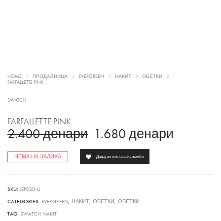
HOME
ПРОДАВНИЦА
EVERGREEN
НАКИТ
ОБЕТКИ
FARFALLETTE PINK
SWATCH
FARFALLETTE PINK
2.400
денари
1.680
денари
НЕМА НА ЗАЛИХА
Додај во листата на желби
SKU:
JEP020-U
CATEGORIES:
EVERGREEN
,
НАКИТ
,
ОБЕТКИ
,
ОБЕТКИ
TAG:
SWATCH NAKIT