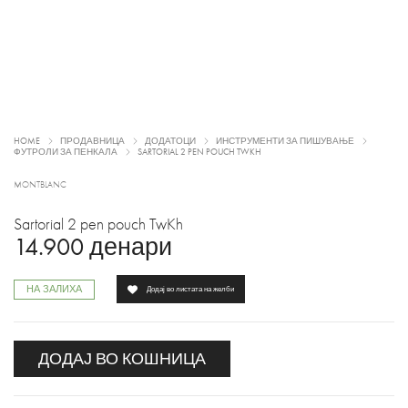
HOME
ПРОДАВНИЦА
ДОДАТОЦИ
ИНСТРУМЕНТИ ЗА ПИШУВАЊЕ
ФУТРОЛИ ЗА ПЕНКАЛА
SARTORIAL 2 PEN POUCH TWKH
MONTBLANC
Sartorial 2 pen pouch TwKh
14.900
денари
НА ЗАЛИХА
Додај во листата на желби
ДОДАЈ ВО КОШНИЦА