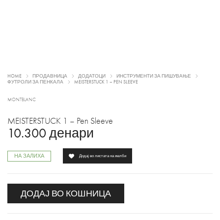
HOME
ПРОДАВНИЦА
ДОДАТОЦИ
ИНСТРУМЕНТИ ЗА ПИШУВАЊЕ
ФУТРОЛИ ЗА ПЕНКАЛА
MEISTERSTUCK 1 – PEN SLEEVE
MONTBLANC
MEISTERSTUCK 1 – Pen Sleeve
10.300
денари
НА ЗАЛИХА
Додај во листата на желби
ДОДАЈ ВО КОШНИЦА