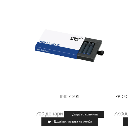
INK CART
RB GCH
700
денари
77.00
Додај во кошница
Додај во листата на желби