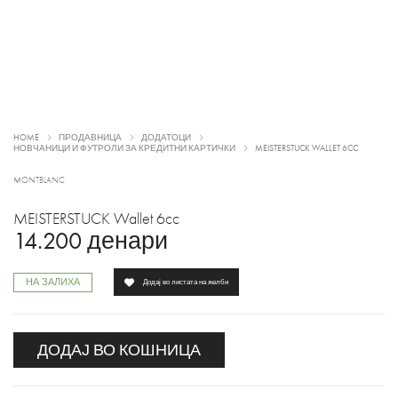
HOME
ПРОДАВНИЦА
ДОДАТОЦИ
НОВЧАНИЦИ И ФУТРОЛИ ЗА КРЕДИТНИ КАРТИЧКИ
MEISTERSTUCK WALLET 6CC
MONTBLANC
MEISTERSTUCK Wallet 6cc
14.200
денари
НА ЗАЛИХА
Додај во листата на желби
ДОДАЈ ВО КОШНИЦА