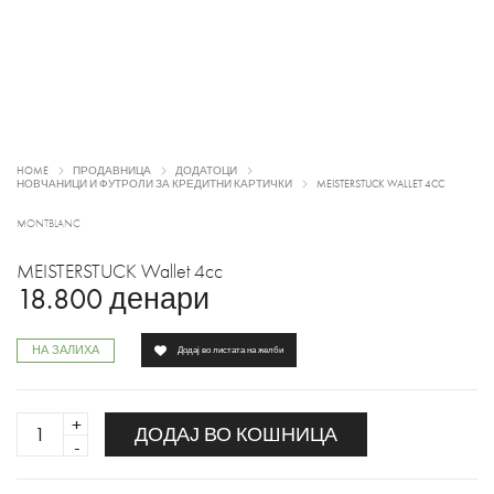
HOME
ПРОДАВНИЦА
ДОДАТОЦИ
НОВЧАНИЦИ И ФУТРОЛИ ЗА КРЕДИТНИ КАРТИЧКИ
MEISTERSTUCK WALLET 4CC
MONTBLANC
MEISTERSTUCK Wallet 4cc
18.800
денари
НА ЗАЛИХА
Додај во листата на желби
MEISTERSTUCK
ДОДАЈ ВО КОШНИЦА
Wallet
4cc