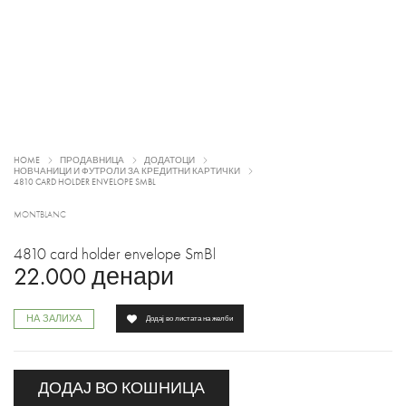
HOME
ПРОДАВНИЦА
ДОДАТОЦИ
НОВЧАНИЦИ И ФУТРОЛИ ЗА КРЕДИТНИ КАРТИЧКИ
4810 CARD HOLDER ENVELOPE SMBL
MONTBLANC
4810 card holder envelope SmBl
22.000
денари
НА ЗАЛИХА
Додај во листата на желби
ДОДАЈ ВО КОШНИЦА