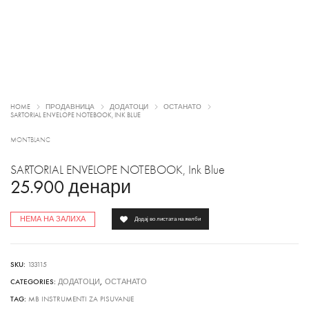
HOME
ПРОДАВНИЦА
ДОДАТОЦИ
ОСТАНАТО
SARTORIAL ENVELOPE NOTEBOOK, INK BLUE
MONTBLANC
SARTORIAL ENVELOPE NOTEBOOK, Ink Blue
25.900
денари
НЕМА НА ЗАЛИХА
Додај во листата на желби
SKU:
133115
CATEGORIES:
ДОДАТОЦИ
,
ОСТАНАТО
TAG:
MB INSTRUMENTI ZA PISUVANJE