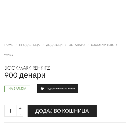
HOME
ПРОДАВНИЦА
ДОДАТОЦИ
ОСТАНАТО
BOOKMARK REHKITZ
TROIKA
BOOKMARK REHKITZ
900
денари
НА ЗАЛИХА
Додај во листата на желби
BOOKMARK
ДОДАЈ ВО КОШНИЦА
REHKITZ
quantity