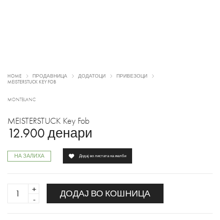
HOME
ПРОДАВНИЦА
ДОДАТОЦИ
ПРИВЕЗОЦИ
MEISTERSTUCK KEY FOB
MONTBLANC
MEISTERSTUCK Key Fob
12.900
денари
НА ЗАЛИХА
Додај во листата на желби
MEISTERSTUCK
ДОДАЈ ВО КОШНИЦА
Key
Fob