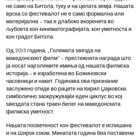
не само на Битола, туку и на целата земја. Нашата
врска со фестивалот не е само формална или
материјална – таа е длабоко вкоренета во
љубовта кон кинематографијата, кон уметноста и
кон градот Битола.
Од 2013 година, „Големата ѕвезда на
македонскиот филм“ – престижната награда што
ја носат најголемите имиња од нашата филмска
историја – е изработена во Божиновски
часовници и накит. Годинава ова признание
заслужено отиде во рацете на Кирил Џајковски,
симболично заокружувајќи еден циклус во кој
ѕвездата стана траен белег на македонската
филмска уметност.
Нашата посветеност кон фестивалот е испишана
и на Широк сокак. Минатата година беа поставени