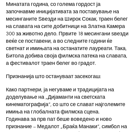
Минатата година, со голема гордост ја
започнавме иницијативата за поставување на
месинганите Ѕвезди на Широк Сокак, траен белег
на славата на сите добитници на Златна Камера
300 за животно дело. Првите 18 месингани ѕвезди
веќе се поставени, а во следните години ќе
светнат и имињата на останатите лауреати. Така,
Битола добива своја филмска патека на славата,
а фестивалот траен белег во градот.
Признанија што остануваат засекогаш:
Како партнери, ја негуваме и традицијата на
доделување на „Дијаманти на светската
кинематографија“, со што се слават најголемите
имиња на глобалната филмска сцена.
Годинава за прв пат беше воведено и ново
признание – Медалот „Браќа Манаки“, симбол на