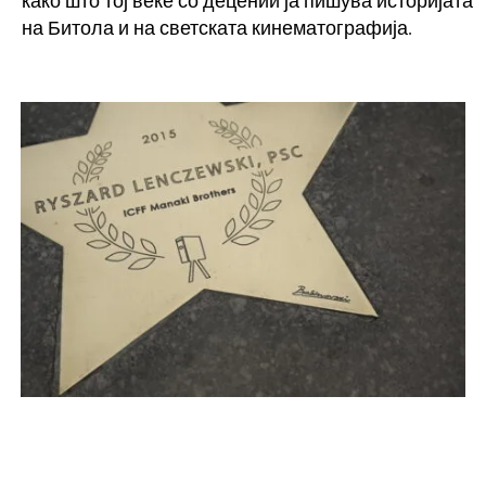
како што тој веќе со децении ја пишува историјата
на Битола и на светската кинематографија.