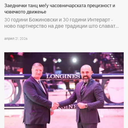
Заеднички танц меѓу часовничарската прецизност и
човечкото движење
30 години Божиновски и 30 години Интерарт -
ново партнерство на две традиции што слават...
април 21, 2026