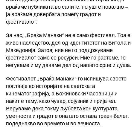
враќаме публиката во салите, но уште поважно –
ја враќаме довербата помеѓу градот и
фестивалот.
За нас, „Браќа Манаки“ не е само фестивал. Тоа е
живо наследство, дел од идентитетот на Битола и
Македонија. Затоа, ние не го поддржуваме
фестивалот само со ресурси. Ние го растеме, го
негуваме и му даваме дел од нашето срце и душа.
Фестивалот „Браќа Манаки“ го испишува своето
поглавје во историјата на светската
кинематографија, а Божиновски часовници и
накит е таму, како чувар, сојузник и пријател.
Веруваме дека токму љубовта кон културата,
уметноста и градот е она што остава траен белег,
подеднакво во времето и во вечноста.