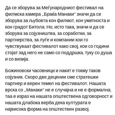
Да се зборува за Меѓународниот фестивал на
филмска камера „Браќа Манаки“ значи да се
зборува за љубовта кон филмот, кон уметноста и
кон градот Битола. Но, исто така, значи и да се
зборува за сојузништва, за соработки, за
партнерства, за луѓе и компании кои го
чувствуваат фестивалот како свој, кои со години
стојат зад него не само со поддршка, туку со душа
и со визија.
Божиновски часовници и накит е токму таков
сојузник. Скоро две децении сме стратешки
партнер и верен темел на фестивалот. Нашата
врска со „Манаки“ не е случајна и не е формална,
таа е израз на нашата општествена одговорност и
нашата длабока верба дека културата е
највисока форма на општествен развој.