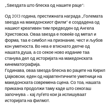
„Ѕвездата што блеска од нашите раце“:
Од 2013 година, престижната награда „Големата
ѕвезда на македонскиот филм“ е создадена од
нашиот креативен тим предводен од Ангела
Христовска. Оваа ѕвезда е повеќе од метал и
форма, таа е симбол на признание, чест и љубов
кон уметноста. Во неа е втиснато делче од
нашата душа, а со секое ново издание таа
станува дел од историјата на македонската
кинематографија.
Годинава, оваа ѕвезда блесна во рацете на Кирил
Џајковски, еден од најавтентичните уметници на
македонската современа сцена. Со тоа, нашата
приказна продолжи таму каде што секогаш
започнува – кај луѓето кои ја испишуваат
историјата на филмот.