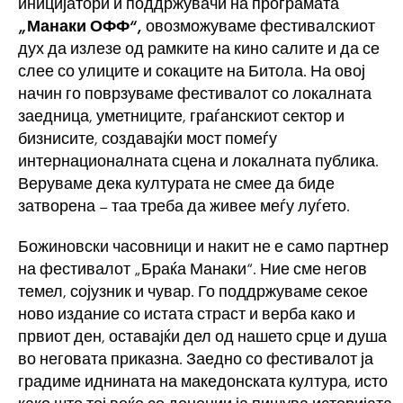
иницијатори и поддржувачи на програмата
„Манаки ОФФ“
,
овозможуваме фестивалскиот
дух да излезе од рамките на кино салите и да се
слее со улиците и сокаците на Битола. На овој
начин го поврзуваме фестивалот со локалната
заедница, уметниците, граѓанскиот сектор и
бизнисите, создавајќи мост помеѓу
интернационалната сцена и локалната публика.
Веруваме дека културата не смее да биде
затворена – таа треба да живее меѓу луѓето.
Божиновски часовници и накит не е само партнер
на фестивалот „Браќа Манаки“. Ние сме негов
темел, сојузник и чувар. Го поддржуваме секое
ново издание со истата страст и верба како и
првиот ден, оставајќи дел од нашето срце и душа
во неговата приказна. Заедно со фестивалот ја
градиме иднината на македонската култура, исто