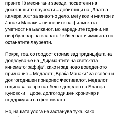
првите 18 месингани ѕвезди, посветени на
досегашните лауреати – добитници на „Златна
Камера 300“ за животно дело, меѓу кои и Милтон и
Јанаки Манаки – пионерите на филмската
уметност на Балканот. Во наредните години, на
овој булевар на славата ќе блеснат и имињата на
останатите лауреати.
Покрај тоа, со гордост стоиме зад традицијата на
доделување на „Дијамантите на светската
кинематографија“, како и зад ново воведеното
признание – Медалот „Браќа Манаки“ за особен и
долгогодишен придонес Фестивалот. Медалот
годинава за прв пат беше доделен на Благоја
Куновски – Доре, долгогодишен хроничар и
поддржувач на фестивалот.
Но, нашата улога не застанува тука. Како