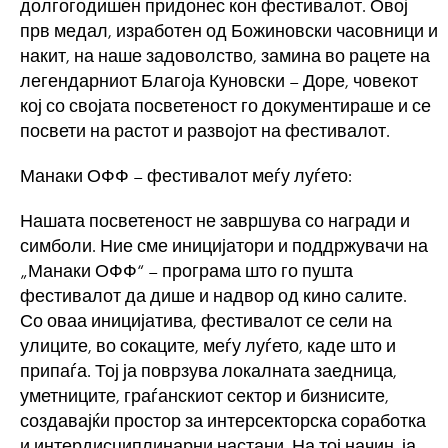
долгогодишен придонес кон фестивалот. Овој
прв медал, изработен од Божиновски часовници и
накит, на наше задоволство, замина во рацете на
легендарниот Благоја Куновски – Доре, човекот
кој со својата посветеност го документираше и се
посвети на растот и развојот на фестивалот.
Манаки ОФФ – фестивалот меѓу луѓето:
Нашата посветеност не завршува со награди и
симболи. Ние сме иницијатори и поддржувачи на
„Манаки ОФФ“ – програма што го пушта
фестивалот да дише и надвор од кино салите.
Со оваа иницијатива, фестивалот се сели на
улиците, во сокаците, меѓу луѓето, каде што и
припаѓа. Тој ја поврзува локалната заедница,
уметниците, граѓанскиот сектор и бизнисите,
создавајќи простор за интерсекторска соработка
и интердисциплинарни настани. На тој начин, ја