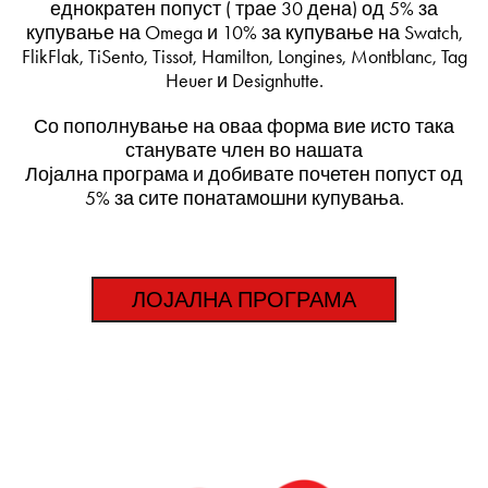
еднократен попуст ( трае 30 дена) од 5% за
купување на Omega и 10% за купување на Swatch,
FlikFlak, TiSento, Tissot, Hamilton, Longines, Montblanc, Tag
Heuer и Designhutte.
Со пополнување на оваа форма вие исто така
станувате член во нашата
Лојална програма и добивате почетен попуст од
5% за сите понатамошни купувања.
ЛОЈАЛНА ПРОГРАМА