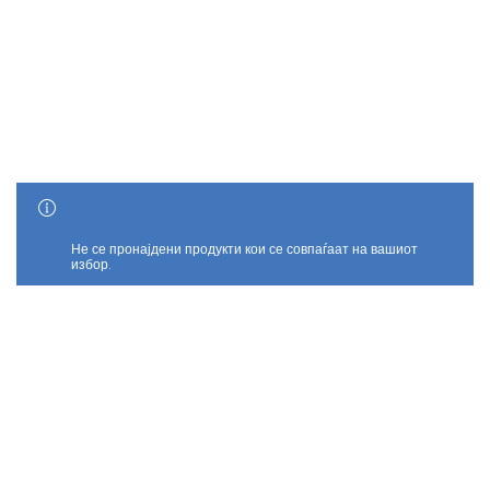
SHOW SIDEBAR
Не се пронајдени продукти кои се совпаѓаат на вашиот
избор.