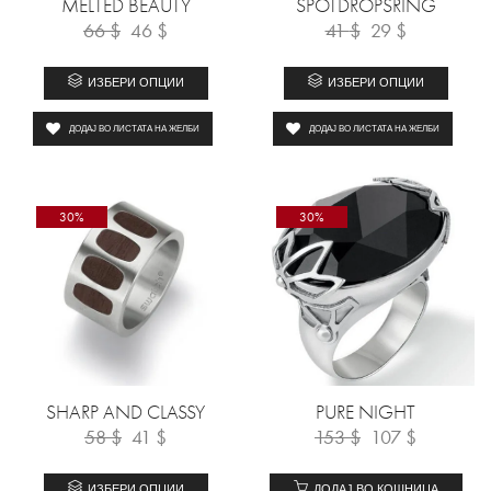
MELTED BEAUTY
SPOTDROPSRING
66
$
46
$
41
$
29
$
ИЗБЕРИ ОПЦИИ
ИЗБЕРИ ОПЦИИ
ДОДАЈ ВО ЛИСТАТА НА ЖЕЛБИ
ДОДАЈ ВО ЛИСТАТА НА ЖЕЛБИ
30%
30%
SHARP AND CLASSY
PURE NIGHT
58
$
41
$
153
$
107
$
ИЗБЕРИ ОПЦИИ
ДОДАЈ ВО КОШНИЦА