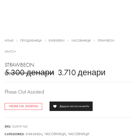
HOME
ПРОДАВНИЦА
EVERGREEN
ЧАСОВНИЦИ
STRAWBEON
SWATCH
STRAWBEON
5.300
денари
3.710
денари
Phase Out Assisted
НЕМА НА ЗАЛИХА
Додај во листата на желби
SKU:
SUOW162
CATEGORIES:
EVERGREEN
,
ЧАСОВНИЦИ
,
ЧАСОВНИЦИ